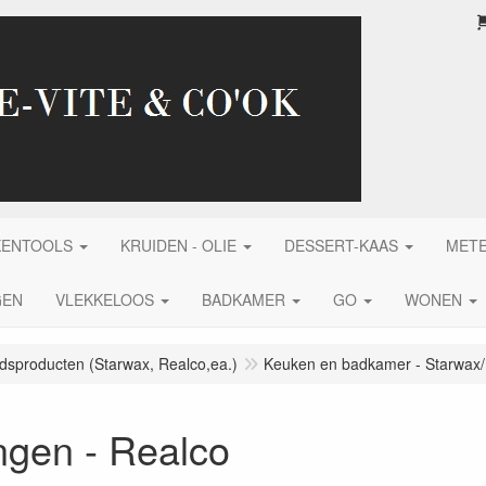
KENTOOLS
KRUIDEN - OLIE
DESSERT-KAAS
MET
GEN
VLEKKELOOS
BADKAMER
GO
WONEN
sproducten (Starwax, Realco,ea.)
Keuken en badkamer - Starwax
ngen - Realco