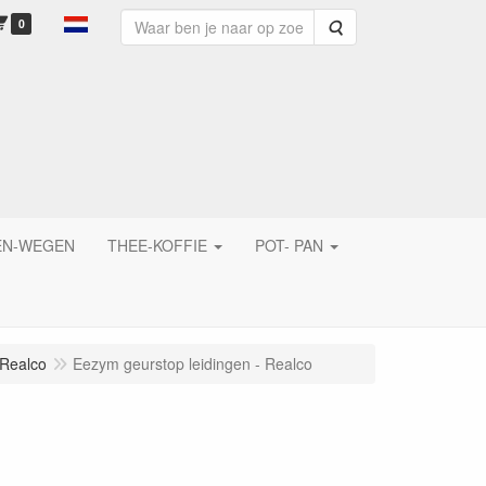
0
Zoeken
EN-WEGEN
THEE-KOFFIE
POT- PAN
/Realco
Eezym geurstop leidingen - Realco