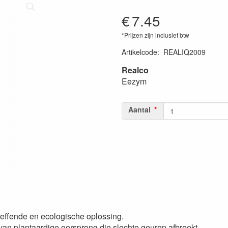
€
7.45
*Prijzen zijn inclusief btw
Artikelcode
:
REALIQ2009
Realco
Eezym
Aantal
effende en ecologische oplossing.
an plantaardige oorsprong die slechte geuren afbreekt.