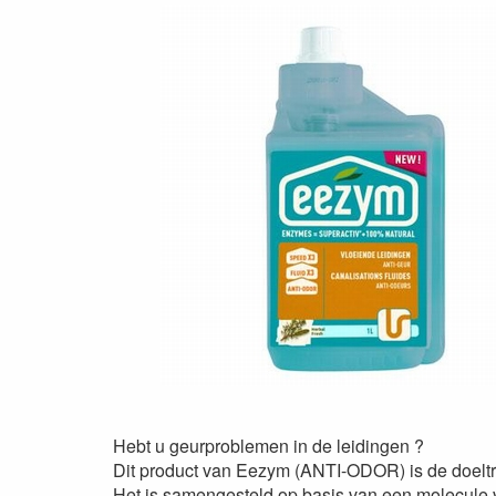
Hebt u geurproblemen in de leidingen ?
Dit product van Eezym (ANTI-ODOR) is de doeltr
Het is samengesteld op basis van een molecule v