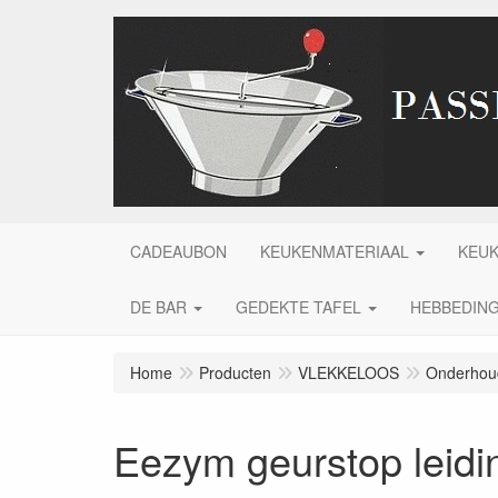
CADEAUBON
KEUKENMATERIAAL
KEU
DE BAR
GEDEKTE TAFEL
HEBBEDIN
Home
Producten
VLEKKELOOS
Onderhoud
Eezym geurstop leidi