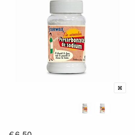
€
6.50