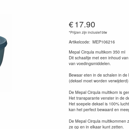
€
17.90
*Prijzen zijn inclusief btw
Artikelcode
:
MEP106216
Mepal Cirqula multikom 350 ml
Dit schaaltje met een inhoud va
van voedingsmiddelen.
Bewaar eten in de schalen in de 
(deksel moet worden verwijderd) e
De Mepal Cirqula multikom is ge
Het transparante venster in de d
Het soepele deksel is 100% luchtdi
kan het perfect bewaard en me
De Mepal Cirqula multikommen zi
ze op en in elkaar kunt zetten.