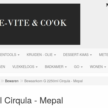
KENTOOLS
KRUIDEN - OLIE
DESSERT-KAAS
MET
GEN
VLEKKELOOS
BADKAMER
GO
WONEN
Bewaren
Bewaarkom G 2250ml Cirqula - Mepal
Cirqula - Mepal