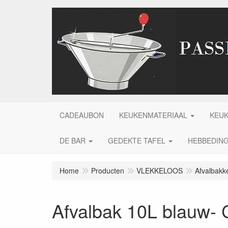
CADEAUBON
KEUKENMATERIAAL
KEU
DE BAR
GEDEKTE TAFEL
HEBBEDIN
Home
Producten
VLEKKELOOS
Afvalbakk
Afvalbak 10L blauw- 