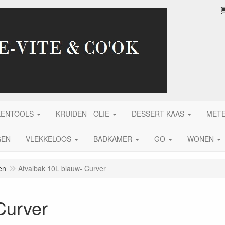
KENTOOLS
KRUIDEN - OLIE
DESSERT-KAAS
MET
GEN
VLEKKELOOS
BADKAMER
GO
WONEN
en
Afvalbak 10L blauw- Curver
Curver