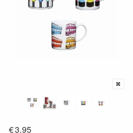
€
3.95