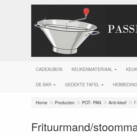
CADEAUBON
KEUKENMATERIAAL
KEU
DE BAR
GEDEKTE TAFEL
HEBBEDIN
Home
Producten
POT- PAN
Anti-kleef
F
Frituurmand/stoomma