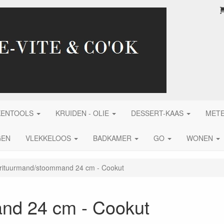
KENTOOLS
KRUIDEN - OLIE
DESSERT-KAAS
MET
GEN
VLEKKELOOS
BADKAMER
GO
WONEN
rituurmand/stoommand 24 cm - Cookut
nd 24 cm - Cookut