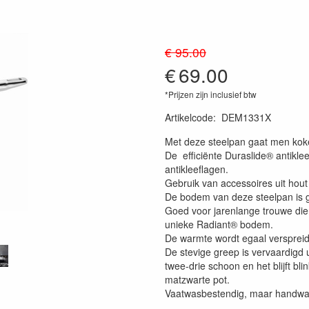
€ 95.00
€
69.00
*Prijzen zijn inclusief btw
Artikelcode
:
DEM1331X
Met deze steelpan gaat men kok
De efficiënte Duraslide® antiklee
antikleeflagen.
Gebruik van accessoires uit hout 
De bodem van deze steelpan is 
Goed voor jarenlange trouwe dien
unieke Radiant® bodem.
De warmte wordt egaal verspreid
De stevige greep is vervaardigd u
twee-drie schoon en het blijft bl
matzwarte pot.
Vaatwasbestendig, maar handwas