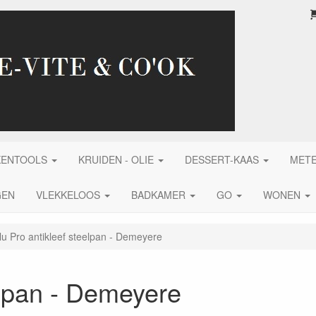
KENTOOLS
KRUIDEN - OLIE
DESSERT-KAAS
MET
GEN
VLEKKELOOS
BADKAMER
GO
WONEN
lu Pro antikleef steelpan - Demeyere
elpan - Demeyere