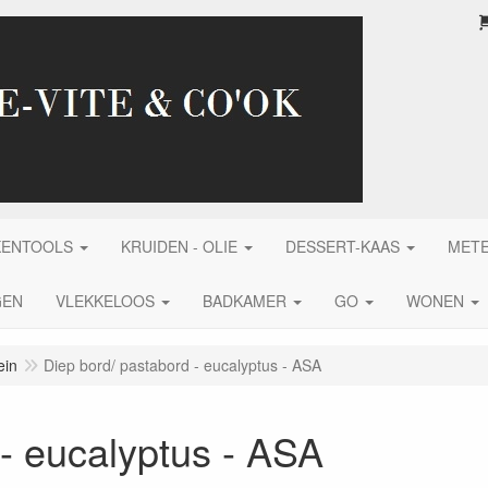
KENTOOLS
KRUIDEN - OLIE
DESSERT-KAAS
MET
GEN
VLEKKELOOS
BADKAMER
GO
WONEN
ein
Diep bord/ pastabord - eucalyptus - ASA
 - eucalyptus - ASA