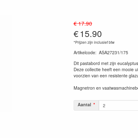
€ 17.90
€
15.90
*Prijzen zijn inclusief btw
Artikelcode
:
ASA27231/175
Dit pastabord met zijn eucalyptu
Deze collectie heeft een mooie ui
voorzien van een resistente glaz
Magnetron en vaatwasmachinebe
Aantal