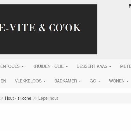
KENTOOLS
KRUIDEN - OLIE
DESSERT-KAAS
MET
GEN
VLEKKELOOS
BADKAMER
GO
WONEN
Hout - silicone
Lepel hout