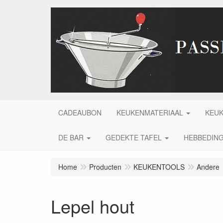
CADEAUBON
KEUKENMATERIAAL
KEU
DE BAR
GEDEKTE TAFEL
HEBBEDIN
Home
Producten
KEUKENTOOLS
Andere
Lepel hout