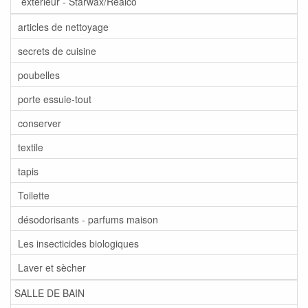
extérieur - Starwax/Realco
articles de nettoyage
secrets de cuisine
poubelles
porte essuie-tout
conserver
textile
tapis
Toilette
désodorisants - parfums maison
Les insecticides biologiques
Laver et sècher
SALLE DE BAIN