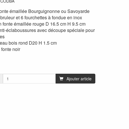
:
CODBA
onte émaillée Bourguignonne ou Savoyarde
bruleur et 6 fourchettes à fondue en inox
 fonte émaillée rouge D 16.5 cm H 9.5 cm
nti-éclaboussures avec découpe spéciale pour
tes
teau bois rond D20 H 1.5 cm
fonte noir
Ajouter article