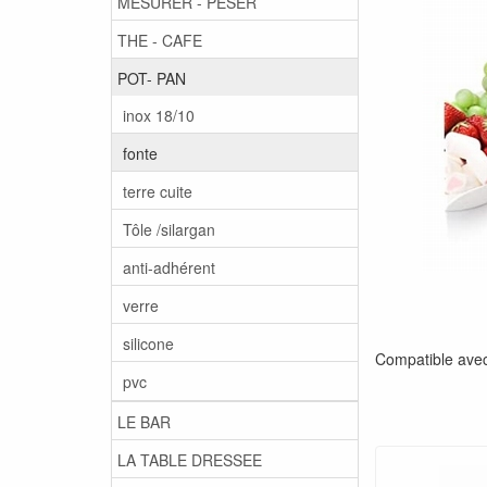
MESURER - PESER
THE - CAFE
POT- PAN
inox 18/10
fonte
terre cuite
Tôle /silargan
anti-adhérent
verre
silicone
Compatible avec 
pvc
LE BAR
LA TABLE DRESSEE