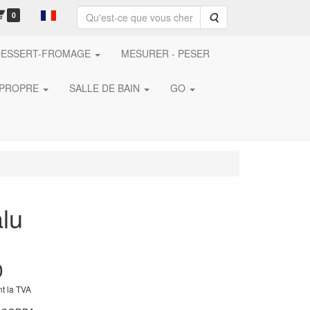
0
Rechercher
DESSERT-FROMAGE
MESURER - PESER
 PROPRE
SALLE DE BAIN
GO
lu
0
nt la TVA