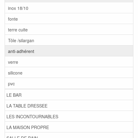
inox 18/10
fonte
terre cuite
Tôle /silargan
anti-adhérent
verre
silicone
pvc
LE BAR
LA TABLE DRESSEE
LES INCONTOURNABLES
LA MAISON PROPRE
SALLE DE BAIN