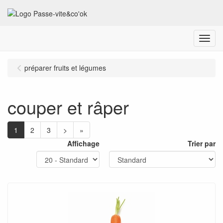
Menu
préparer fruits et légumes
couper et râper
1
2
3
>
»
Affichage
Trier par