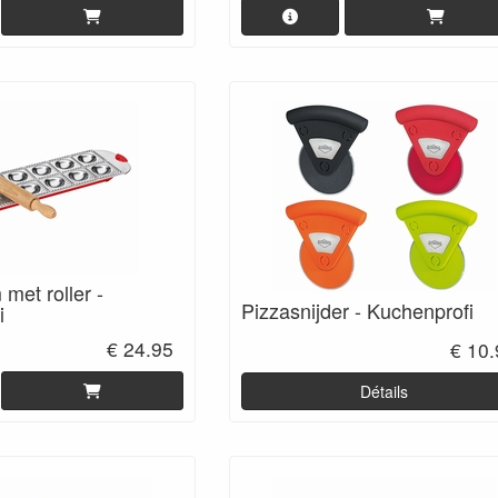
 met roller -
Pizzasnijder - Kuchenprofi
i
€ 24.95
€ 10
Détails