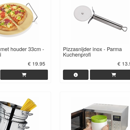
 met houder 33cm -
Pizzasnijder inox - Parma
i
Kuchenprofi
€ 19.95
€ 13