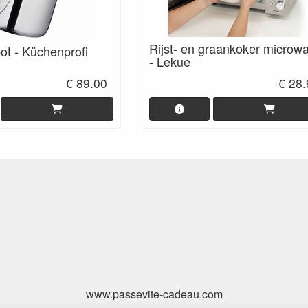
Rijst- en graankoker microw
ot - Küchenprofi
- Lekue
€ 89.00
€ 28
www.passevite-cadeau.com