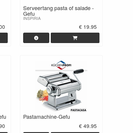
Serveertang pasta of salade -
Gefu
INSPIRIA
.00
€ 19.95
efu
Pastamachine-Gefu
.90
€ 49.95