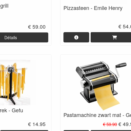
rill
Pizzasteen - Emile Henry
€ 54
€ 59.00
Détails
rek - Gefu
Pastamachine zwart mat - G
€ 14.95
€ 49
€ 59.90