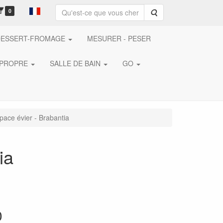
0
Rechercher
DESSERT-FROMAGE
MESURER - PESER
 PROPRE
SALLE DE BAIN
GO
pace évier - Brabantia
ia
0