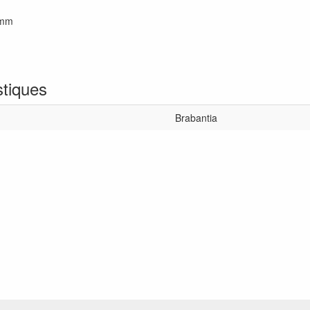
 mm
stiques
Brabantia