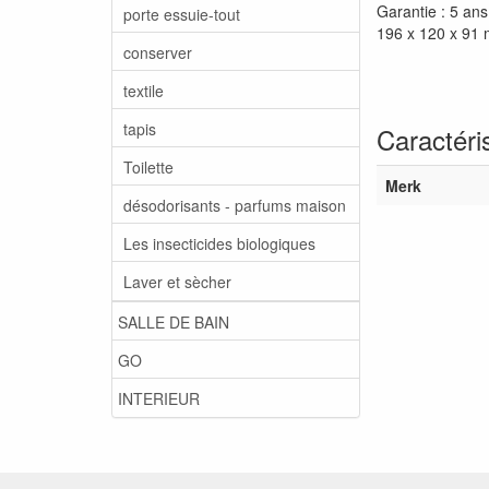
Garantie : 5 ans
porte essuie-tout
196 x 120 x 91
conserver
textile
tapis
Caractéri
Toilette
Merk
désodorisants - parfums maison
Les insecticides biologiques
Laver et sècher
SALLE DE BAIN
GO
INTERIEUR