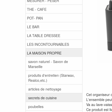
MESURER - PESER
THE - CAFE
POT- PAN
LE BAR
LA TABLE DRESSEE
LES INCONTOURNABLES
LA MAISON PROPRE
savon naturel - Savon de
Marseille
produits d'entretien (Starwax,
Realco,etc.)
articles de nettoyage
Cet organiseur 
secrets de cuisine
L'ensemble peut 
Va au lave-vaiss
poubelles
Ce produit est l