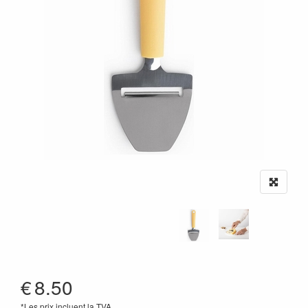
€
8.50
*Les prix incluent la TVA