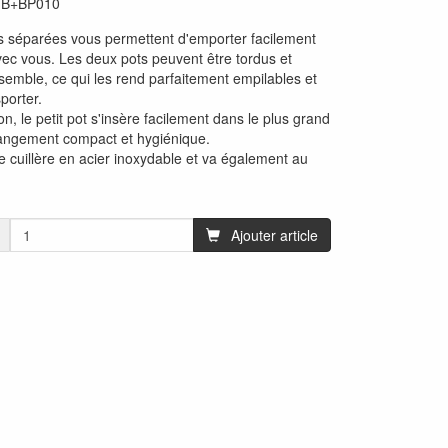
:
B+BP010
 séparées vous permettent d'emporter facilement
vec vous. Les deux pots peuvent être tordus et
nsemble, ce qui les rend parfaitement empilables et
sporter.
ion, le petit pot s'insère facilement dans le plus grand
rangement compact et hygiénique.
e cuillère en acier inoxydable et va également au
Ajouter article