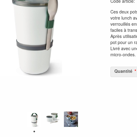
Code article
Ces deux pots
votre lunch a
verrouillés e
faciles à tran
Après utilisat
pot pour un 
Livré avec un
micro-ondes.
Quantité