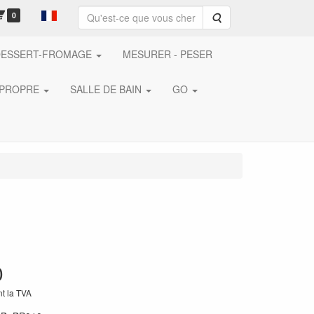
0
Rechercher
DESSERT-FROMAGE
MESURER - PESER
 PROPRE
SALLE DE BAIN
GO
0
nt la TVA