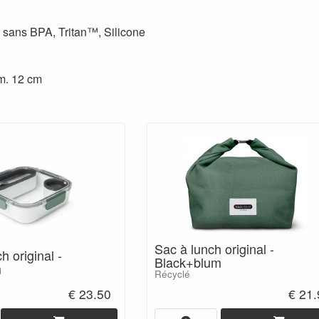
 sans BPA, Tritan™, Silicone
m. 12 cm
Sac à lunch original -
h original -
Black+blum
m
Récyclé
€ 23.50
€ 21