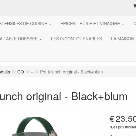
STENSILES DE CUISINE
EPICES - HUILE ET VINAIGRE
A TABLE DRESSEE
LES INCONTOURNABLES
LA MAISON
oduits
GO
-
Pot à lunch original - Black+blum
lunch original - Black+blum
€
23.5
*Les prix inclue