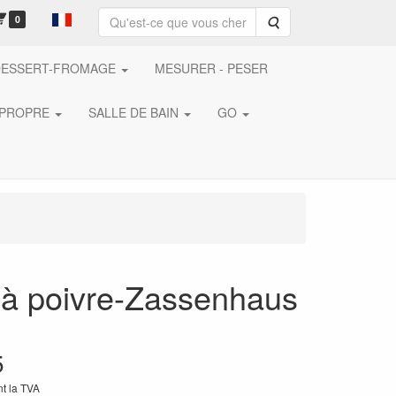
0
Rechercher
DESSERT-FROMAGE
MESURER - PESER
 PROPRE
SALLE DE BAIN
GO
 à poivre-Zassenhaus
5
nt la TVA