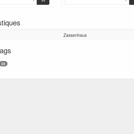
stiques
Zassenhaus
tags
23