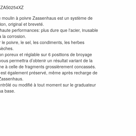
:
ZAS0254XZ
u moulin à poivre Zassenhaus est un système de
on, original et breveté.
aute performances: plus dure que l'acier, inusable
à la corrosion.
le poivre, le sel, les condiments, les herbes
sèches.
non poreux et réglable sur 6 positions de broyage
l vous permettra d’obtenir un résultat variant de la
ine à celle de fragments grossièrement concassés.
e est également préservé, même après recharge de
 Zassenhaus.
contrôlé ou modifié à tout moment sur le graduateur
sa base.